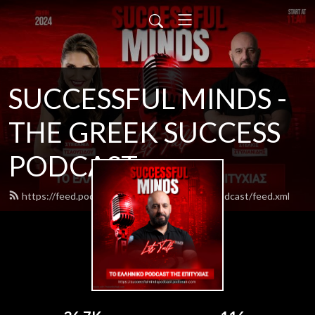
SUCCESSFUL MINDS -
THE GREEK SUCCESS
PODCAST
https://feed.podbean.com/successfulmindspodcast/feed.xml