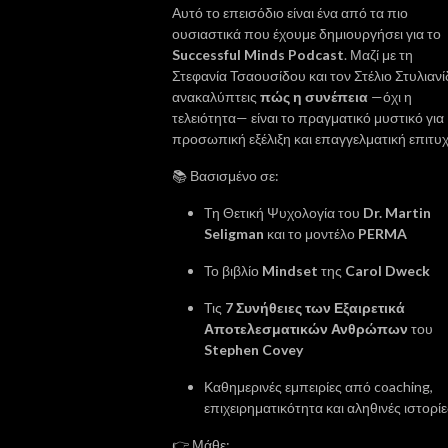
Αυτό το επεισόδιο είναι ένα από τα πιο
✅ Πώς να ξεπεράσεις τα εσωτερικά μπλοκαρίσματα που σαμποτάρουν 
ουσιαστικά που έχουμε δημιουργήσει για το
την εξέλιξή σου

Successful Minds Podcast
. Μαζί με τη
✅ Στρατηγική καριέρας & επιχείρησης σε ένα κόσμο που αλλάζει

Στεφανία Τσαουσίδου και τον Στέλιο Στυλιανί
✅ Αληθινές ιστορίες & mindset shifts που ενεργοποιούν αλλαγή

ανακαλύπτεις
πώς η συνέπεια
—όχι η
✅ Πρακτικές ασκήσεις για αυτοπαρατήρηση, στόχους και επίγνωση

τελειότητα— είναι το πραγματικό μυστικό για
✅ Σκληρές αλήθειες που πρέπει να ακούσεις αν θες να πετύχεις

προσωπική εξέλιξη και επαγγελματική επιτυχ
✅ Και φυσικά, χιούμορ, τσίμπημα και έμπνευση χωρίς φλυαρία

📚 Βασισμένο σε:
🎧 Για ποιον είναι το Successful Minds;

Τη Θετική Ψυχολογία του
Dr. Martin
Seligman
και το μοντέλο
PERMA
Για σένα που:

Το βιβλίο
Mindset
της
Carol Dweck
Δεν συμβιβάζεσαι με τη μετριότητα

Τις
7 Συνήθειες των Εξαιρετικά
Θες να δεις πραγματική πρόοδο στη ζωή σου

Αποτελεσματικών Ανθρώπων
του
Είσαι ελεύθερος επαγγελματίας, επιχειρηματίας, coach ή φιλόδοξος 
Stephen Covey
εργαζόμενος

Θες να μάθεις, να εφαρμόσεις και να εξελιχθείς

Καθημερινές εμπειρίες από coaching,
Κάθε επεισόδιο είναι σαν ένα mini coaching session.

επιχειρηματικότητα και αληθινές ιστορίε
Χωρίς φιλοσοφίες. Με ουσία.

👉 Μάθε: