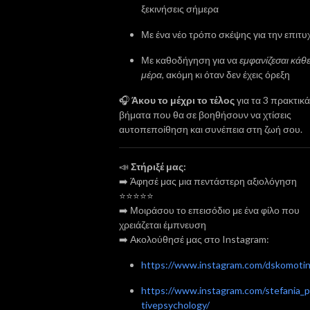
ξεκινήσεις σήμερα
Με ένα νέο τρόπο σκέψης για την επιτυ
Με καθοδήγηση για να
εμφανίζεσαι κάθ
μέρα
, ακόμη κι όταν δεν έχεις όρεξη
🎧
Άκου το μέχρι το τέλος
για τα 3 πρακτικά
βήματα που θα σε βοηθήσουν να χτίσεις
αυτοπεποίθηση και συνέπεια στη ζωή σου.
📣
Στήριξέ μας:
➡️ Άφησέ μας μια πεντάστερη αξιολόγηση
⭐⭐⭐⭐⭐
➡️ Μοιράσου το επεισόδιο με ένα φίλο που
χρειάζεται έμπνευση
➡️ Ακολούθησέ μας στο Instagram:
https://www.instagram.com/dskomotin
https://www.instagram.com/stefania_p
tivepsychology/